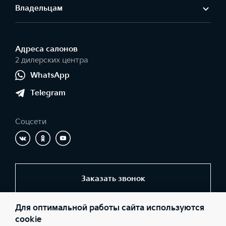
Владельцам
Адреса салонов
2 дилерских центра
WhatsApp
Telegram
Соцсети
Заказать звонок
Для оптимальной работы сайта используются
© 2026 Юридические лица ООО «Центр Самара» (Фактический
cookie
адрес: г. Самара, ул. Ново-Урицкая, д. 22; Телефон: +7 (846) 977-