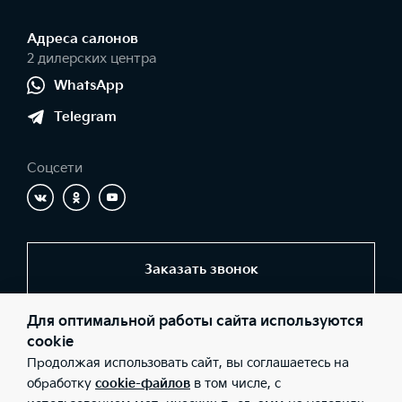
Адреса салонов
2 дилерских центра
WhatsApp
Telegram
Соцсети
Заказать звонок
Для оптимальной работы сайта используются
© 2026 Юридические лица ООО «Центр Самара» (Фактический
cookie
адрес: г. Самара, ул. Ново-Урицкая, д. 22; Телефон: +7 (846) 977-
Продолжая использовать сайт, вы соглашаетесь на
77-00; ИНН: 6311098600; ОГРН: 1076311005649), ООО «Центр на
Московском» (Фактический адрес: г. Самара, Московское шоссе,
обработку
cookie-файлов
в том числе, с
262а; Телефон: +7 (846) 977-77-00; ИНН: 6319214167; ОГРН: