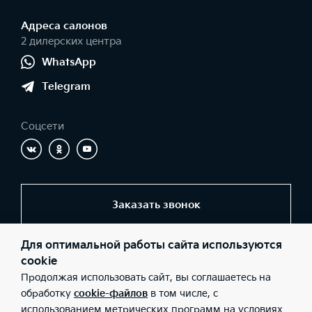
Адреса салонов
2 дилерских центра
WhatsApp
Telegram
Соцсети
Заказать звонок
Для оптимальной работы сайта используются
© 2026 Юридические лица ООО «Центр Самара» (Фактический
cookie
адрес: г. Самара, ул. Ново-Урицкая, д. 22; Телефон: +7 (846) 977-
Продолжая использовать сайт, вы соглашаетесь на
77-00; ИНН: 6311098600; ОГРН: 1076311005649), ООО «Центр на
Московском» (Фактический адрес: г. Самара, Московское шоссе,
обработку
cookie-файлов
в том числе, с
262а; Телефон: +7 (846) 977-77-00; ИНН: 6319214167; ОГРН:
использованием метрических программ на условиях
1176313003173), ООО «Киа Россия и СНГ» (Фактический адрес: