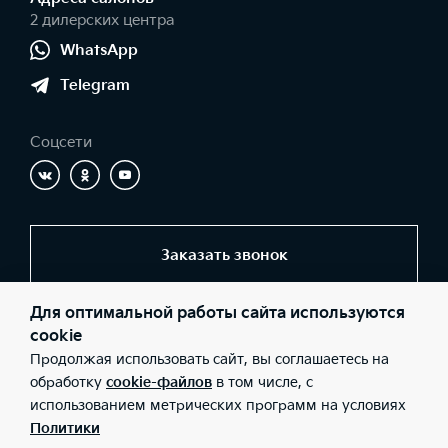
2 дилерских центра
WhatsApp
Telegram
Соцсети
Заказать звонок
Для оптимальной работы сайта используются
© 2026 Юридические лица ООО «Центр Самара» (Фактический
cookie
адрес: г. Самара, ул. Ново-Урицкая, д. 22; Телефон: +7 (846) 977-
Продолжая использовать сайт, вы соглашаетесь на
77-00; ИНН: 6311098600; ОГРН: 1076311005649), ООО «Центр на
Московском» (Фактический адрес: г. Самара, Московское шоссе,
обработку
cookie-файлов
в том числе, с
262а; Телефон: +7 (846) 977-77-00; ИНН: 6319214167; ОГРН:
использованием метрических программ на условиях
1176313003173), ООО «Киа Россия и СНГ» (Фактический адрес:
г.Москва, Валовая 26; Телефон: 8 800 301 08 80; ИНН:
Политики
7728674093; ОГРН: 5087746291760) ведут деятельность на