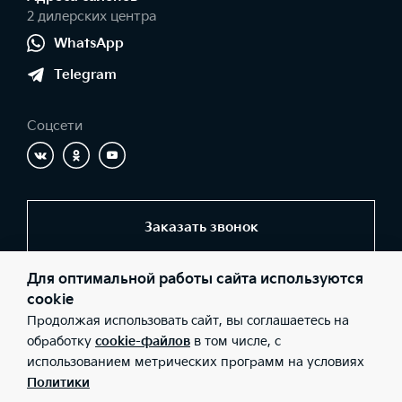
2 дилерских центра
WhatsApp
Telegram
Соцсети
Заказать звонок
Для оптимальной работы сайта используются
© 2026 Юридические лица ООО «Центр Самара» (Фактический
cookie
адрес: г. Самара, ул. Ново-Урицкая, д. 22; Телефон: +7 (846) 977-
Продолжая использовать сайт, вы соглашаетесь на
77-00; ИНН: 6311098600; ОГРН: 1076311005649), ООО «Центр на
Московском» (Фактический адрес: г. Самара, Московское шоссе,
обработку
cookie-файлов
в том числе, с
262а; Телефон: +7 (846) 977-77-00; ИНН: 6319214167; ОГРН:
использованием метрических программ на условиях
1176313003173), ООО «Киа Россия и СНГ» (Фактический адрес:
г.Москва, Валовая 26; Телефон: 8 800 301 08 80; ИНН:
Политики
7728674093; ОГРН: 5087746291760) ведут деятельность на