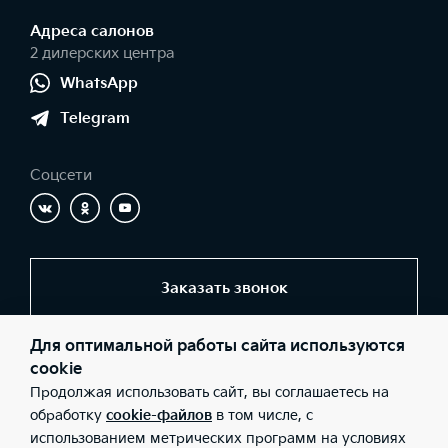
Адреса салонов
2 дилерских центра
WhatsApp
Telegram
Соцсети
Заказать звонок
Для оптимальной работы сайта используются
© 2026 Юридические лица ООО «Центр Самара» (Фактический
cookie
адрес: г. Самара, ул. Ново-Урицкая, д. 22; Телефон: +7 (846) 977-
Продолжая использовать сайт, вы соглашаетесь на
77-00; ИНН: 6311098600; ОГРН: 1076311005649), ООО «Центр на
Московском» (Фактический адрес: г. Самара, Московское шоссе,
обработку
cookie-файлов
в том числе, с
262а; Телефон: +7 (846) 977-77-00; ИНН: 6319214167; ОГРН:
использованием метрических программ на условиях
1176313003173), ООО «Киа Россия и СНГ» (Фактический адрес: