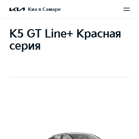
Киа в Самаре
K5 GT Line+ Красная
серия