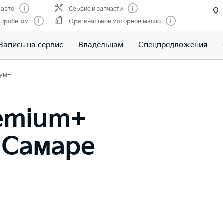
 авто
Сервис и запчасти
 пробегом
Оригинальное моторное масло
Запись на сервис
Владельцам
Спецпредложения
ум+
remium+
в Самаре