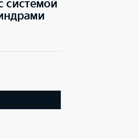
с системой
линдрами