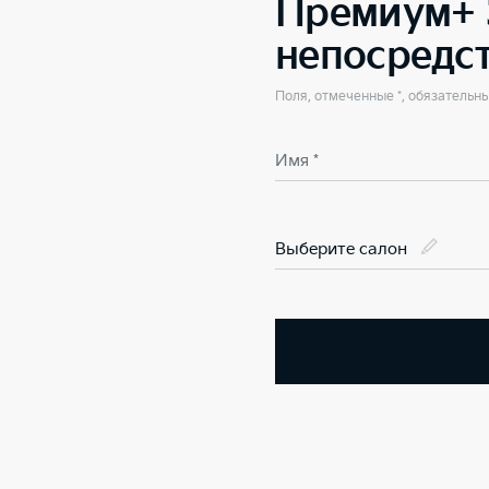
Премиум+ 3
непосредс
Поля, отмеченные *, обязательн
Имя *
Выберите салон