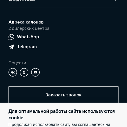
Адреса салонов
2 дилерских центра
WhatsApp
Telegram
Соцсети
Заказать звонок
Для оптимальной работы сайта используются
© 2026 Юридические лица ООО «Центр Самара» (Фактический
cookie
адрес: г. Самара, ул. Ново-Урицкая, д. 22; Телефон: +7 (846) 977-
Продолжая использовать сайт, вы соглашаетесь на
77-00; ИНН: 6311098600; ОГРН: 1076311005649), ООО «Центр на